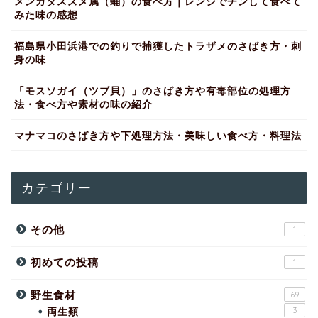
メンガタスズメ属（蛹）の食べ方｜レンジでチンして食べて
みた味の感想
福島県小田浜港での釣りで捕獲したトラザメのさばき方・刺
身の味
「モスソガイ（ツブ貝）」のさばき方や有毒部位の処理方
法・食べ方や素材の味の紹介
マナマコのさばき方や下処理方法・美味しい食べ方・料理法
カテゴリー
その他
1
初めての投稿
1
野生食材
69
両生類
3