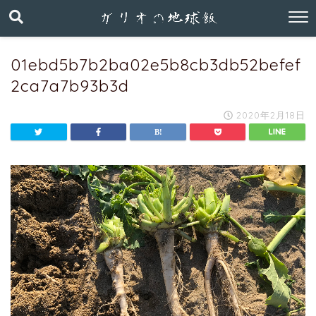
01ebd5b7b2ba02e5b8cb3db52befef
2ca7a7b93b3d
2020年2月18日