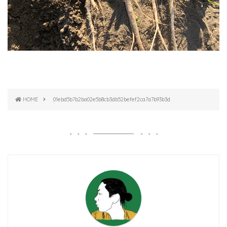
HOME
01ebd5b7b2ba02e5b8cb3db52befef2ca7a7b93b3d