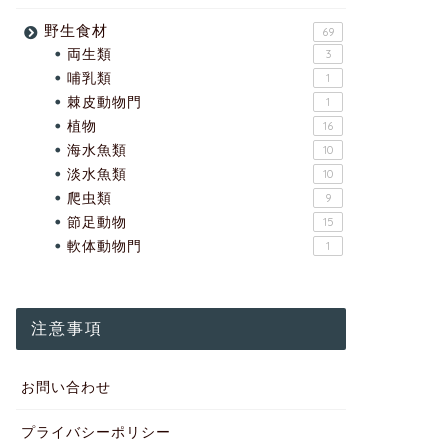
野生食材
69
両生類
3
哺乳類
1
棘皮動物門
1
植物
16
海水魚類
10
淡水魚類
10
爬虫類
9
節足動物
15
軟体動物門
1
注意事項
お問い合わせ
プライバシーポリシー