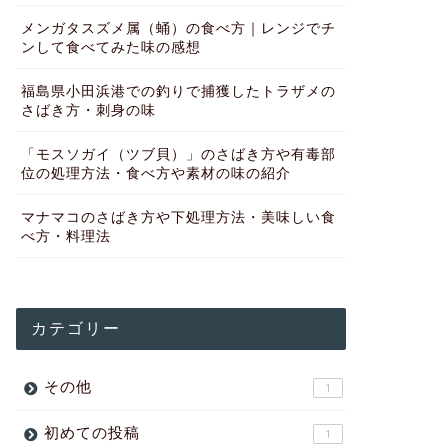
メンガタスズメ属（蛹）の食べ方｜レンジでチ
ンして食べてみた味の感想
福島県小田浜港での釣りで捕獲したトラザメの
さばき方・刺身の味
「モスソガイ（ツブ貝）」のさばき方や有毒部
位の処理方法・食べ方や素材の味の紹介
マナマコのさばき方や下処理方法・美味しい食
べ方・料理法
カテゴリー
その他
1
初めての投稿
1