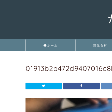
ホーム
野生食材
01913b2b472d9407016c