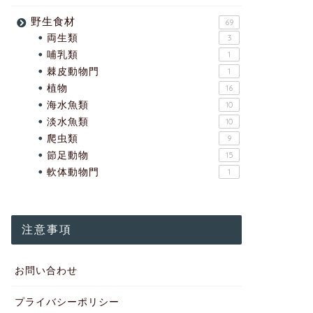
野生食材
69
両生類
3
哺乳類
1
棘皮動物門
1
植物
16
海水魚類
10
淡水魚類
10
爬虫類
9
節足動物
15
軟体動物門
1
注意事項
お問い合わせ
プライバシーポリシー