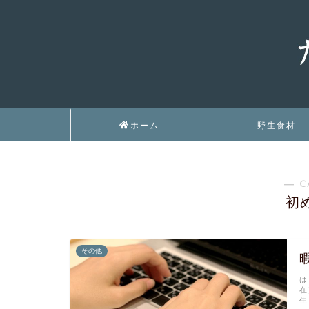
ホーム
野生食材
― C
初
その他
は
在
生