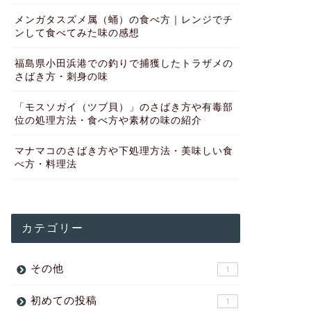
メンガタスズメ属（蛹）の食べ方｜レンジでチ
ンして食べてみた味の感想
福島県小田浜港での釣りで捕獲したトラザメの
さばき方・刺身の味
「モスソガイ（ツブ貝）」のさばき方や有毒部
位の処理方法・食べ方や素材の味の紹介
マナマコのさばき方や下処理方法・美味しい食
べ方・料理法
カテゴリー
その他
1
初めての投稿
1