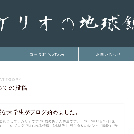
野生食材YouTube
お問い合わせ
ATEGORY ―
めての投稿
暇な大学生がブログ始めました。
じめまして、ガリオです 20歳の男子大学生です。（2017年12月27日現
） このブログで得られる情報 【地球飯】 野生食材のレシピ（動物） 野
 …