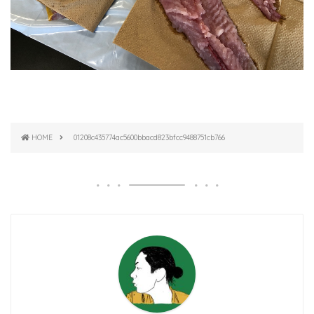
HOME
01208c435774ac5600bbacd823bfcc9488751cb766