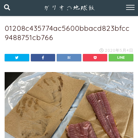
01208c435774ac5600bbacd823bfcc
9488751cb766
2020年5月4日