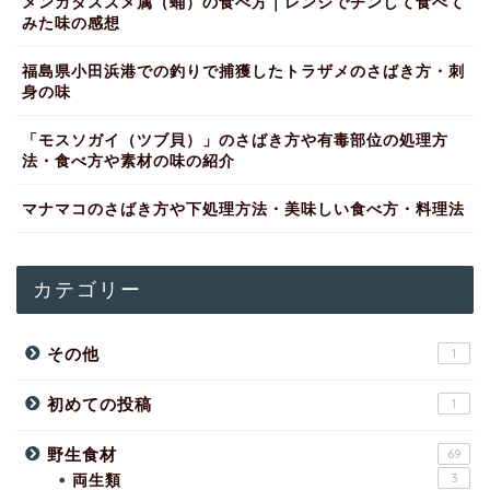
メンガタスズメ属（蛹）の食べ方｜レンジでチンして食べて
みた味の感想
福島県小田浜港での釣りで捕獲したトラザメのさばき方・刺
身の味
「モスソガイ（ツブ貝）」のさばき方や有毒部位の処理方
法・食べ方や素材の味の紹介
マナマコのさばき方や下処理方法・美味しい食べ方・料理法
カテゴリー
その他
1
初めての投稿
1
野生食材
69
両生類
3