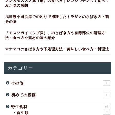
メンガタスズメ属（蛹）の食べ方｜レンジでチンして食べて
みた味の感想
福島県小田浜港での釣りで捕獲したトラザメのさばき方・刺
身の味
「モスソガイ（ツブ貝）」のさばき方や有毒部位の処理方
法・食べ方や素材の味の紹介
マナマコのさばき方や下処理方法・美味しい食べ方・料理法
カテゴリー
その他
1
初めての投稿
1
野生食材
69
両生類
3