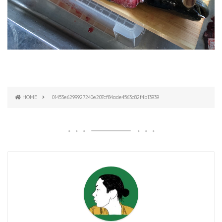
HOME
01453e6299927240e207cf84ade4563c82f4b13939