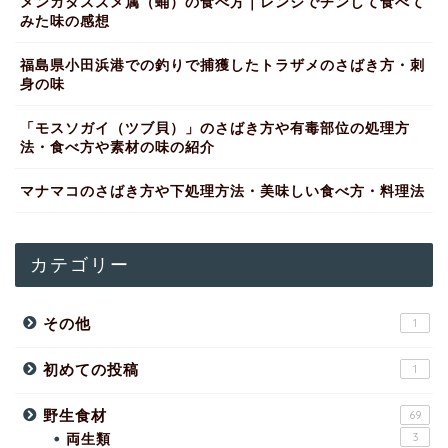
メンガタスズメ属（蛹）の食べ方｜レンジでチンして食べて
みた味の感想
福島県小田浜港での釣りで捕獲したトラザメのさばき方・刺
身の味
「モスソガイ（ツブ貝）」のさばき方や有毒部位の処理方
法・食べ方や素材の味の紹介
マナマコのさばき方や下処理方法・美味しい食べ方・料理法
カテゴリー
その他
1
初めての投稿
1
野生食材
69
両生類
3