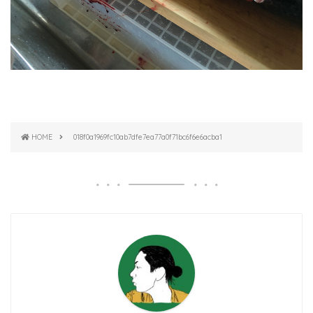
HOME
018f0a1969fc10ab7dfe7ea77a0f71bc6f6e6acba1