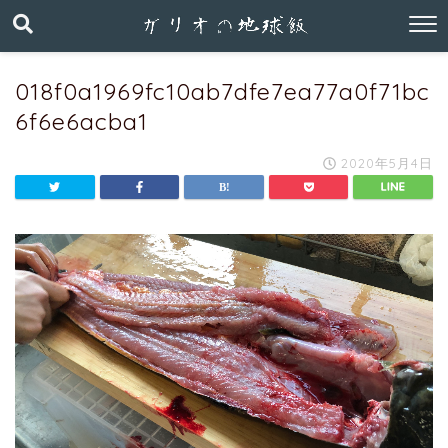
018f0a1969fc10ab7dfe7ea77a0f71bc
6f6e6acba1
2020年5月4日