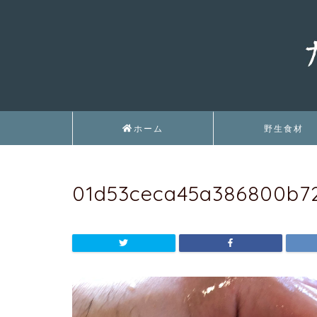
ホーム
野生食材
01d53ceca45a386800b72