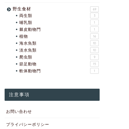
野生食材
69
両生類
3
哺乳類
1
棘皮動物門
1
植物
16
海水魚類
10
淡水魚類
10
爬虫類
9
節足動物
15
軟体動物門
1
注意事項
お問い合わせ
プライバシーポリシー