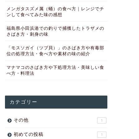
メンガタスズメ属（蛹）の食べ方｜レンジでチ
ンして食べてみた味の感想
福島県小田浜港での釣りで捕獲したトラザメの
さばき方・刺身の味
「モスソガイ（ツブ貝）」のさばき方や有毒部
位の処理方法・食べ方や素材の味の紹介
マナマコのさばき方や下処理方法・美味しい食
べ方・料理法
カテゴリー
その他
1
初めての投稿
1