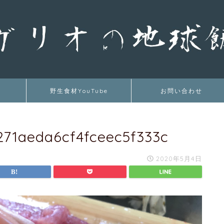
野生食材YouTube
お問い合わせ
71aeda6cf4fceec5f333c
2020年5月4日