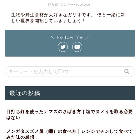
野食家×ブロガー×Youtuber
生物や野生食材が大好きなガリオです。 僕と一緒に新
しい世界を開拓していきましょう！
＼ Follow me ／
最近の投稿
目打ち釘を使ったナマズのさばき方｜塩でヌメりを取る必要
はない
メンガタスズメ属（蛹）の食べ方｜レンジでチンして食べて
みた味の感想