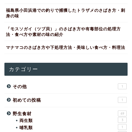
福島県小田浜港での釣りで捕獲したトラザメのさばき方・刺
身の味
「モスソガイ（ツブ貝）」のさばき方や有毒部位の処理方
法・食べ方や素材の味の紹介
マナマコのさばき方や下処理方法・美味しい食べ方・料理法
カテゴリー
その他
1
初めての投稿
1
野生食材
69
両生類
3
哺乳類
1