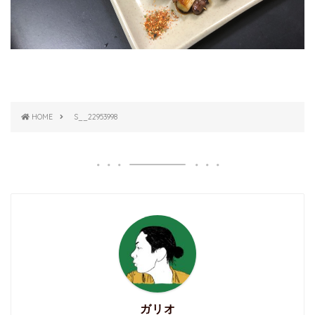
HOME
S__22953998
ガリオ