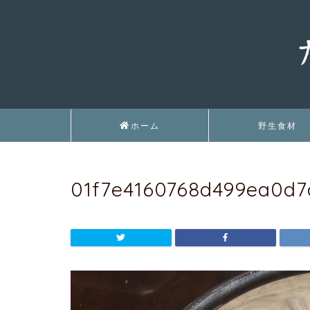
ホーム
野生食材
01f7e4160768d499ea0d7