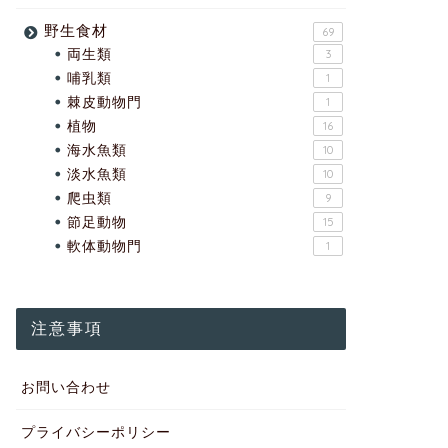
野生食材
69
両生類
3
哺乳類
1
棘皮動物門
1
植物
16
海水魚類
10
淡水魚類
10
爬虫類
9
節足動物
15
軟体動物門
1
注意事項
お問い合わせ
プライバシーポリシー