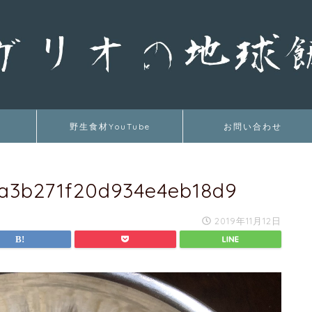
野生食材YouTube
お問い合わせ
a3b271f20d934e4eb18d9
2019年11月12日