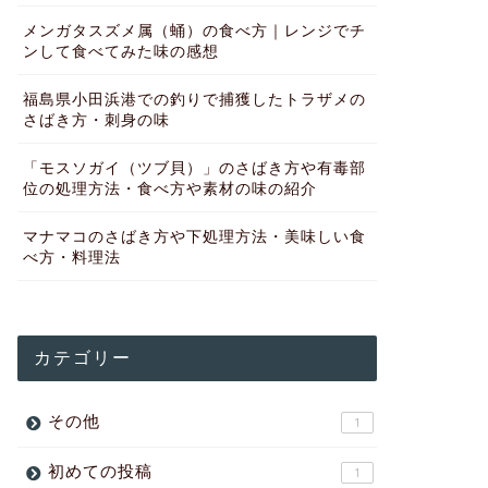
メンガタスズメ属（蛹）の食べ方｜レンジでチ
ンして食べてみた味の感想
福島県小田浜港での釣りで捕獲したトラザメの
さばき方・刺身の味
「モスソガイ（ツブ貝）」のさばき方や有毒部
位の処理方法・食べ方や素材の味の紹介
マナマコのさばき方や下処理方法・美味しい食
べ方・料理法
カテゴリー
その他
1
初めての投稿
1