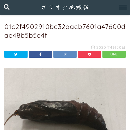
01c2f4902910bc32aacb7601a47600d
ae48b5b5e4f
2020年4月30日