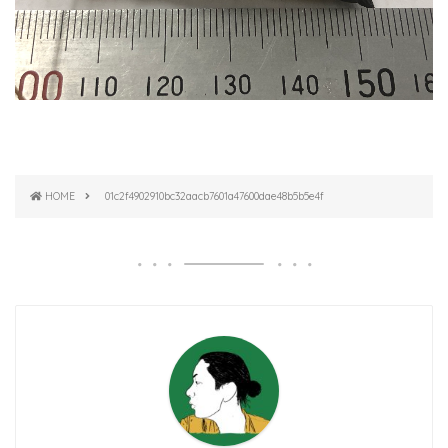
HOME
01c2f4902910bc32aacb7601a47600dae48b5b5e4f