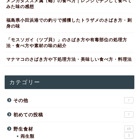
メンガタスズメ属（蛹）の食べ方｜レンジでチンして食べて
みた味の感想
福島県小田浜港での釣りで捕獲したトラザメのさばき方・刺
身の味
「モスソガイ（ツブ貝）」のさばき方や有毒部位の処理方
法・食べ方や素材の味の紹介
マナマコのさばき方や下処理方法・美味しい食べ方・料理法
カテゴリー
その他
1
初めての投稿
1
野生食材
69
両生類
3