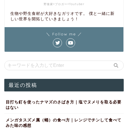
野食家×ブロガー×Youtuber
生物や野生食材が大好きなガリオです。 僕と一緒に新
しい世界を開拓していきましょう！
＼ Follow me ／
最近の投稿
目打ち釘を使ったナマズのさばき方｜塩でヌメりを取る必要
はない
メンガタスズメ属（蛹）の食べ方｜レンジでチンして食べて
みた味の感想