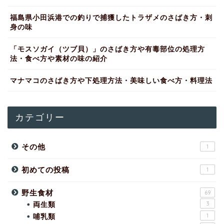
福島県小田浜港での釣りで捕獲したトラザメのさばき方・刺
身の味
「モスソガイ（ツブ貝）」のさばき方や有毒部位の処理方
法・食べ方や素材の味の紹介
マナマコのさばき方や下処理方法・美味しい食べ方・料理法
カテゴリー
その他
1
初めての投稿
1
野生食材
69
両生類
3
哺乳類
1