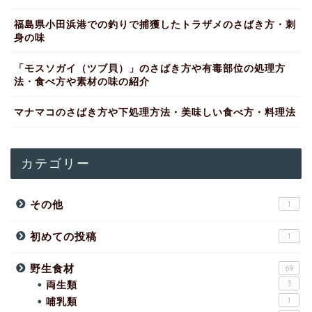
福島県小田浜港での釣りで捕獲したトラザメのさばき方・刺
身の味
「モスソガイ（ツブ貝）」のさばき方や有毒部位の処理方
法・食べ方や素材の味の紹介
マナマコのさばき方や下処理方法・美味しい食べ方・料理法
カテゴリー
その他
1
初めての投稿
1
野生食材
69
両生類
3
哺乳類
1