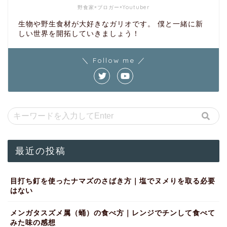
野食家×ブロガー×Youtuber
生物や野生食材が大好きなガリオです。 僕と一緒に新
しい世界を開拓していきましょう！
＼ Follow me ／
最近の投稿
目打ち釘を使ったナマズのさばき方｜塩でヌメりを取る必要
はない
メンガタスズメ属（蛹）の食べ方｜レンジでチンして食べて
みた味の感想