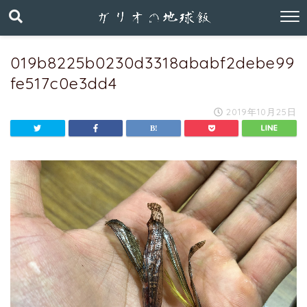
019b8225b0230d3318ababf2debe99
fe517c0e3dd4
2019年10月25日