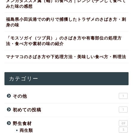
メンガタスズメ属（蛹）の食べ方｜レンジでチンして食べて
みた味の感想
福島県小田浜港での釣りで捕獲したトラザメのさばき方・刺
身の味
「モスソガイ（ツブ貝）」のさばき方や有毒部位の処理方
法・食べ方や素材の味の紹介
マナマコのさばき方や下処理方法・美味しい食べ方・料理法
カテゴリー
その他
1
初めての投稿
1
野生食材
69
両生類
3