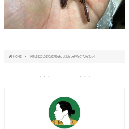
HOME
019b8225b0230d3318ababf2debe99fe517c0e3dd4