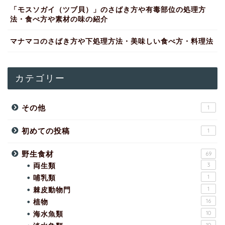
「モスソガイ（ツブ貝）」のさばき方や有毒部位の処理方
法・食べ方や素材の味の紹介
マナマコのさばき方や下処理方法・美味しい食べ方・料理法
カテゴリー
その他
1
初めての投稿
1
野生食材
69
両生類
3
哺乳類
1
棘皮動物門
1
植物
16
海水魚類
10