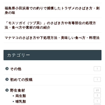
福島県小田浜港での釣りで捕獲したトラザメのさばき方・刺
身の味
「モスソガイ（ツブ貝）」のさばき方や有毒部位の処理方
法・食べ方や素材の味の紹介
マナマコのさばき方や下処理方法・美味しい食べ方・料理法
カテゴリー
その他
1
初めての投稿
1
野生食材
69
両生類
3
哺乳類
1