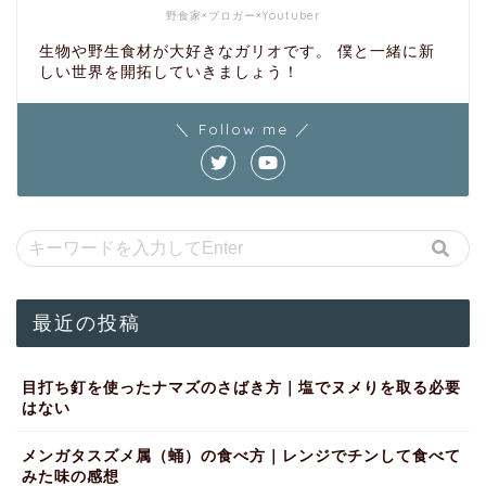
野食家×ブロガー×Youtuber
生物や野生食材が大好きなガリオです。 僕と一緒に新
しい世界を開拓していきましょう！
＼ Follow me ／
最近の投稿
目打ち釘を使ったナマズのさばき方｜塩でヌメりを取る必要
はない
メンガタスズメ属（蛹）の食べ方｜レンジでチンして食べて
みた味の感想