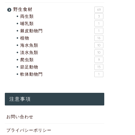
野生食材
69
両生類
3
哺乳類
1
棘皮動物門
1
植物
16
海水魚類
10
淡水魚類
10
爬虫類
9
節足動物
15
軟体動物門
1
注意事項
お問い合わせ
プライバシーポリシー