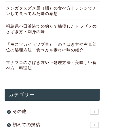
メンガタスズメ属（蛹）の食べ方｜レンジでチ
ンして食べてみた味の感想
福島県小田浜港での釣りで捕獲したトラザメの
さばき方・刺身の味
「モスソガイ（ツブ貝）」のさばき方や有毒部
位の処理方法・食べ方や素材の味の紹介
マナマコのさばき方や下処理方法・美味しい食
べ方・料理法
カテゴリー
その他
1
初めての投稿
1