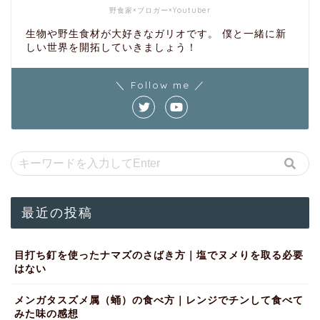
野食家×ブロガー×Youtuber
生物や野生食材が大好きなガリオです。 僕と一緒に新
しい世界を開拓していきましょう！
＼ Follow me ／
最近の投稿
目打ち釘を使ったナマズのさばき方｜塩でヌメりを取る必要
はない
メンガタスズメ属（蛹）の食べ方｜レンジでチンして食べて
みた味の感想