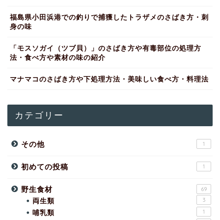
福島県小田浜港での釣りで捕獲したトラザメのさばき方・刺
身の味
「モスソガイ（ツブ貝）」のさばき方や有毒部位の処理方
法・食べ方や素材の味の紹介
マナマコのさばき方や下処理方法・美味しい食べ方・料理法
カテゴリー
その他
1
初めての投稿
1
野生食材
69
両生類
3
哺乳類
1