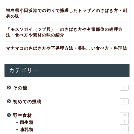
福島県小田浜港での釣りで捕獲したトラザメのさばき方・刺
身の味
「モスソガイ（ツブ貝）」のさばき方や有毒部位の処理方
法・食べ方や素材の味の紹介
マナマコのさばき方や下処理方法・美味しい食べ方・料理法
カテゴリー
その他
1
初めての投稿
1
野生食材
69
両生類
3
哺乳類
1