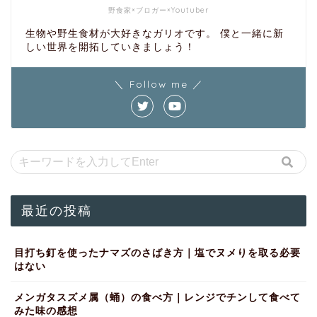
野食家×ブロガー×Youtuber
生物や野生食材が大好きなガリオです。 僕と一緒に新
しい世界を開拓していきましょう！
＼ Follow me ／
最近の投稿
目打ち釘を使ったナマズのさばき方｜塩でヌメりを取る必要
はない
メンガタスズメ属（蛹）の食べ方｜レンジでチンして食べて
みた味の感想