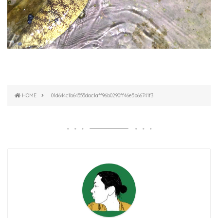
HOME
01d644c1b64555dac1aff96b0290ff46e5b66741f3