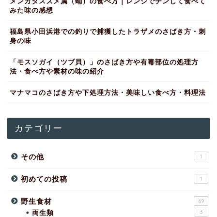
メンガタスズメ属（蛹）の食べ方｜レンジでチンして食べて
みた味の感想
福島県小田浜港での釣りで捕獲したトラザメのさばき方・刺
身の味
「モスソガイ（ツブ貝）」のさばき方や有毒部位の処理方
法・食べ方や素材の味の紹介
マナマコのさばき方や下処理方法・美味しい食べ方・料理法
カテゴリー
その他
1
初めての投稿
1
野生食材
69
両生類
3