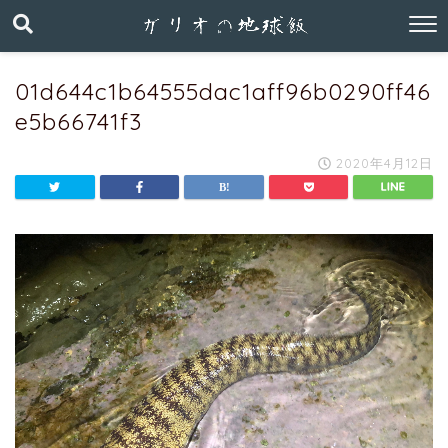
01d644c1b64555dac1aff96b0290ff46
e5b66741f3
2020年4月12日