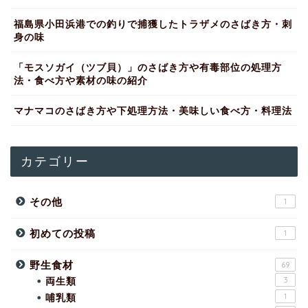
福島県小田浜港での釣りで捕獲したトラザメのさばき方・刺
身の味
「モスソガイ（ツブ貝）」のさばき方や有毒部位の処理方
法・食べ方や素材の味の紹介
マナマコのさばき方や下処理方法・美味しい食べ方・料理法
カテゴリー
その他
1
初めての投稿
1
野生食材
69
両生類
3
哺乳類
1