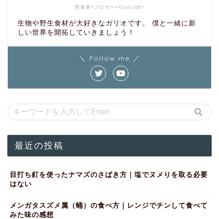
野食家×ブロガー×Youtuber
生物や野生食材が大好きなガリオです。 僕と一緒に新
しい世界を開拓していきましょう！
＼ Follow me ／
最近の投稿
目打ち釘を使ったナマズのさばき方｜塩でヌメりを取る必要
はない
メンガタスズメ属（蛹）の食べ方｜レンジでチンして食べて
みた味の感想