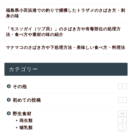
福島県小田浜港での釣りで捕獲したトラザメのさばき方・刺
身の味
「モスソガイ（ツブ貝）」のさばき方や有毒部位の処理方
法・食べ方や素材の味の紹介
マナマコのさばき方や下処理方法・美味しい食べ方・料理法
カテゴリー
その他
1
初めての投稿
1
野生食材
69
両生類
3
哺乳類
1