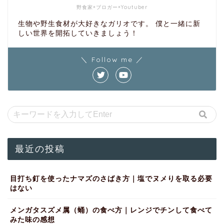
野食家×ブロガー×Youtuber
生物や野生食材が大好きなガリオです。 僕と一緒に新
しい世界を開拓していきましょう！
＼ Follow me ／
最近の投稿
目打ち釘を使ったナマズのさばき方｜塩でヌメりを取る必要
はない
メンガタスズメ属（蛹）の食べ方｜レンジでチンして食べて
みた味の感想